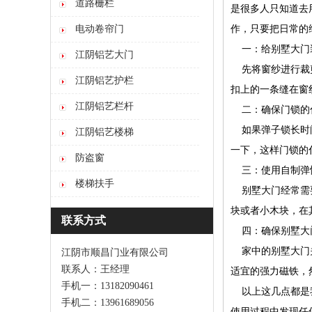
道路栅栏
是很多人只知道去
作，只要把日常的
电动卷帘门
一：给别墅大门
江阴铝艺大门
先将窗纱进行裁剪
江阴铝艺护栏
扣上的一条缝在窗
江阴铝艺栏杆
二：确保门锁的
如果弹子锁长时间
江阴铝艺楼梯
一下，这样门锁的
防盗窗
三：使用自制弹
楼梯扶手
别墅大门经常需要
块或者小木块，在
联系方式
四：确保别墅大
家中的别墅大门关
江阴市顺昌门业有限公司
联系人：王经理
适宜的强力磁铁，
手机一：13182090461
以上这几点都是我
手机二：13961689056
使用过程中发现任