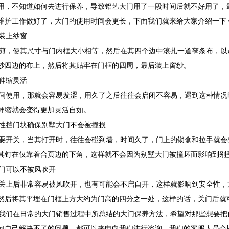
用，不知道如何去进行保养，导致铝艺大门用了一段时间后就不好用了，
维护工作做好了，大门的使用时间会更长，下面我们就来给大家介绍一下
装上纱窗
，使其尺寸与门内框大小相等，然后在其四个边中滚扎一道窄条布，以
纱四边的布上，然后将其贴牢在门框的四周，最后装上窗纱。
伸缩灵活
使用，那就会容易发涩，用久了之后往往会启闭不容易，遇到这种情况
伸缩就会变得更加灵活自如。
性挡门块确保别墅大门不会被撞损
开关，当其打开时，往往会碰到墙，时间久了，门上的锁盒和拉手就会
其钉在仅靠着合页边的下角，这样就不会因为别墅大门被撞坏而影响到别
门可以不被风吹开
上后非常容易被风吹开，也有可能会不启自开，这样就影响到安全性，
然后将其平埋在门框上方大约为门高的四分之一处，这样的话，关门后就
们在日常的大门销售过程中所总结的大门保养方法，希望对那些想要把
何自己解决不了的问题，都可以来电向我们进行咨询，我们的客服人员会