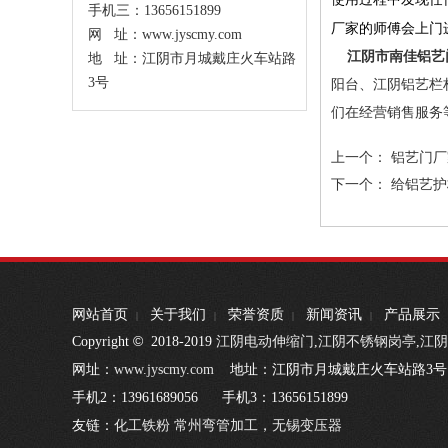
手机三：13656151899
厂家的师傅会上门
网 址：www.jyscmy.com
江阴市南佳铝艺
地 址：江阴市月城戴庄火车站路
3号
阳台、
江阴铝艺栏
们在经营销售服务
上一个：
铝艺门厂
下一个：
给铝艺护
网站首页
关于我们
荣誉资质
新闻资讯
产品展示
|
|
|
|
©
Copyright
2018-2019
江阴电动伸缩门
,
江阴不锈钢岗亭
,
江阴
网址：
www.jyscmy.com
地址：江阴市月城戴庄火车站路3号 联
手机2：13961689056 手机3：1365615
友链：
化工铁粉
常州弯管加工
，
无锡变压器