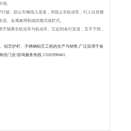
作用。
序行驶。防止车辆闯入逆道，并阻止非机动车、行人任意横
水泥、金属兼用制成的墩式或栏式。
用于隔离非机动车与机动车。它起到各行其道，互不干扰，
杆、铝艺护栏、不锈钢铝艺工程的生产与销售,广泛应用于各
南佳门业!咨询服务热线:13182090461.