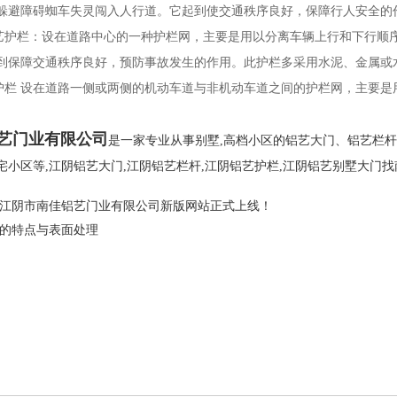
躲避障碍蜘车失灵闯入人行道。它起到使交通秩序良好，保障行人安全的
护栏：设在道路中心的一种护栏网，主要是用以分离车辆上行和下行顺
到保障交通秩序良好，预防事故发生的作用。此护栏多采用水泥、金属或
栏 设在道路一侧或两侧的机动车道与非机动车道之间的护栏网，主要是
艺门业有限公司
是一家专业从事别墅,高档小区的铝艺大门、铝艺栏
宅小区等,
江阴铝艺大门
,
江阴铝艺栏杆
,
江阴铝艺护栏
,
江阴铝艺别墅大门
找
江阴市南佳铝艺门业有限公司新版网站正式上线！
的特点与表面处理