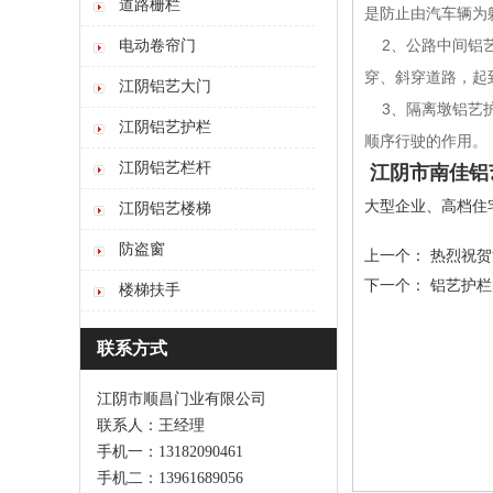
道路栅栏
是防止由汽车辆为
2、公路中间铝艺
电动卷帘门
穿、斜穿道路，起
江阴铝艺大门
3、隔离墩铝艺护
江阴铝艺护栏
顺序行驶的作用。
江阴铝艺栏杆
江阴市南佳铝
大型企业、高档住
江阴铝艺楼梯
防盗窗
上一个：
热烈祝贺
下一个：
铝艺护栏
楼梯扶手
联系方式
江阴市顺昌门业有限公司
联系人：王经理
手机一：13182090461
手机二：13961689056