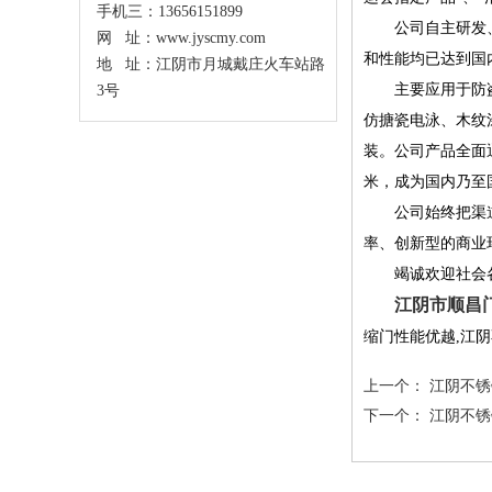
手机三：13656151899
公司自主研发、
网 址：www.jyscmy.com
和性能均已达到国
地 址：江阴市月城戴庄火车站路
主要应用于防盗窗
3号
仿搪瓷电泳、木纹
装。公司产品全面通
米，成为国内乃至
公司始终把渠道建
率、创新型的商业
竭诚欢迎社会各界
江阴市顺昌
缩门
性能优越,
江阴
上一个：
江阴不锈
下一个：
江阴不锈