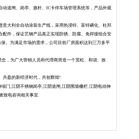
自动道闸
、
岗亭
、旗杆、IC卡停车场管理系统等，产品外观
意大利全自动涂装生产线，采用热浸锌、富锌磷化、杜邦
合配件，保证艺钢产品真正实现防锈、防腐、免焊接组合安
质量承保。为满足市场的需求，公司目前厂房面积达到三万多平
理念，为广大营销人员和代理商营造一个宽松、和谐、效
共盈的新经济时代，共创辉煌!
伸缩门
,
江阴不锈钢岗亭
,
江阴道闸
,
江阴围墙栅栏
.
江阴电动伸
者致电咨询相关事宜.