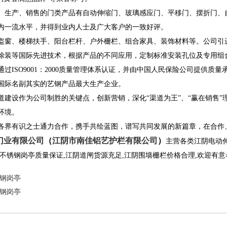
生产、销售的门类产品有自动伸缩门、玻璃感应门、平移门、摆折门、
内一流水平，并得到业内人士及广大客户的一致好评。
、楼梯扶手、阳台栏杆、户外栅栏、组合家具、装饰材料等。公司引进
涂装等国际先进技术，根据产品的不同应用，定制标准安装孔位及专用组
过ISO9001：2000质量管理体系认证，并由中国人民保险公司提供
国际名副其实的艺钢产品最大生产企业。
设作为公司制胜的关键点，创新营销，深化“渠道为王”、“赢在销售”
环境。
有识之士通力合作，携手共绘蓝图，谱写共同发展的新篇章，在合作、
门业有限公司
（
江阴市南佳铝艺护栏有限公司
）
主营各类
江阴电动
不锈钢岗亭
质量保证,
江阴道闸
货源充足,
江阴围墙栅栏
价格合理,欢迎有意
钢岗亭
钢岗亭